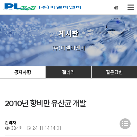
게시판
(주)피엘비앤비
공지사항
갤러리
질문답변
2010년 항비만 유산균 개발
관리자
384회
24-11-14 14:01