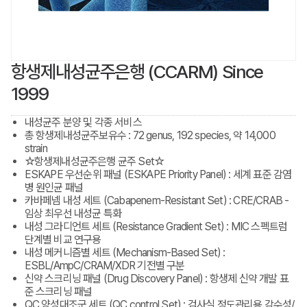
항생제내성균주은행 (CCARM) Since
1999
내성균주 분양 및 각종 서비스
총 항생제내성균주보유수 : 72 genus, 192 species, 약 14,000
strain
☆항생제내성균주은행 균주 Set☆
ESKAPE 우선순위 패널 (ESKAPE Priority Panel) : 세계 표준 감염
병 원인균 패널
카바페넴 내성 세트 (Cabapenem-Resistant Set) : CRE/CRAB -
임상 최우선 내성균 특화
내성 그라디언트 세트 (Resistance Gradient Set) : MIC 스펙트럼
단계별 비교 연구용
내성 메커니즘별 세트 (Mechanism-Based Set) :
ESBL/AmpC/CRAM/XDR 기전별 구분
신약 스크리닝 패널 (Drug Discovery Panel) : 항생제 신약 개발 표
준 스크리닝 패널
QC 양성대조군 세트 (QC control Set) : 검사실 정도관리용 감수성/