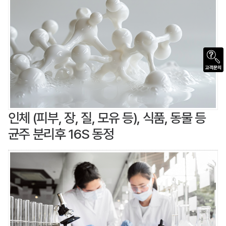
인체 (피부, 장, 질, 모유 등), 식품, 동물 등
균주 분리후 16S 동정